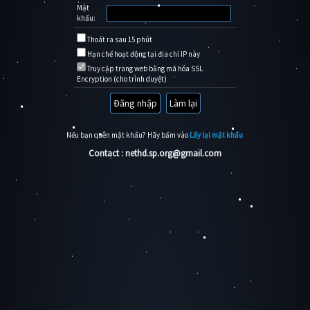
Mật
khẩu:
Thoát ra sau 15 phút
Hạn chế hoạt động tại địa chỉ IP này
Truy cập trang web bằng mã hóa SSL
Encryption (cho trình duyệt)
Nếu bạn quên mật khẩu? Hãy bấm vào
Lấy lại mật khẩu
Contact : nethd.sp.org@gmail.com