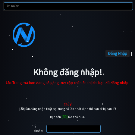
Đăng Nhập
|
Không đăng nhập!
Lỗi:
Trang mà bạn đang cố gắng truy cập chỉ hiển thị khi bạn đã đăng nhập.
Chú ý
[
30
] lần đăng nhập thất bại trong số lần nhất định thì bạn sẽ bị ban IP!
[30]
Bạn còn
lần thử nữa.
Tài
khoản: