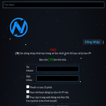
Đăng Nhập
|
Chú ý
[
30
] lần đăng nhập thất bại trong số lần nhất định thì bạn sẽ bị ban IP!
[30]
Bạn còn
lần thử nữa.
Tài
khoản:
Mật
khẩu:
Thoát ra sau 15 phút
Hạn chế hoạt động tại địa chỉ IP này
Truy cập trang web bằng mã hóa SSL
Encryption (cho trình duyệt)